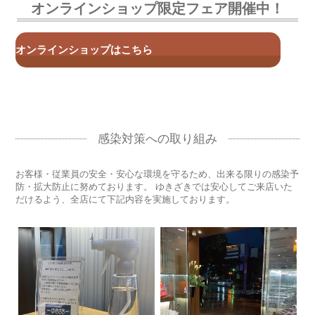
オンラインショップ限定フェア開催中！
Cartier(カルティエ)
CHANEL(シャネル)
HARRY WINSTON(ハリー・ウィンストン)
オンラインショップはこちら
FRANCK MULLER(フランクミュラー)
OMEGA(オメガ)
BREGUET(ブレゲ)
JAEGER LECOULTRE(ジャガー・ルクルト)
BVLGARI(ブルガリ)
IWC
感染対策への取り組み
PANERAI(パネライ)
BREITLING(ブライトリング)
お客様・従業員の安全・安心な環境を守るため、出来る限りの感染予
ROGER DUBUIS(ロジェデュブイ)
防・拡大防止に努めております。 ゆきざきでは安心してご来店いた
TAG HEUER(タグホイヤー)
だけるよう、全店にて下記内容を実施しております。
A.LANGE&SOHNE(ランゲ＆ゾーネ)
DUNAMIS(デュナミス)
GIO MONACO(ジオ・モナコ)
CUERVO Y SOBRINOS(クエルボ・イ・ソブリノス)
FREDERIQUE CONSTANT(フレデリック・コンスタント)
CASIO(カシオ)
CITIZEN(シチズン)